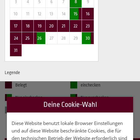
3
4
5
6
7
8
9
10
11
12
13
14
15
16
17
18
19
20
21
22
23
24
25
26
27
28
29
30
31
Legende
Belegt
einchecken
Nur einchecken
Nur auschecken
Deine Cookie-Wahl
gewählter Zeitraum
kein einchecken möglich
Diese Website benutzt lokale Browser Einstellungen
und auf diese Website beschränkte Cookies, die für
den technischen Betrieb der Website erforderlich sind